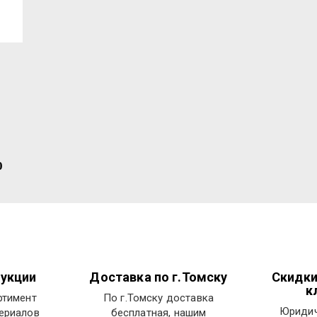
0
укции
Доставка по г.Томску
Скидк
к
ртимент
По г.Томску доставка
Юридич
ериалов
бесплатная, нашим