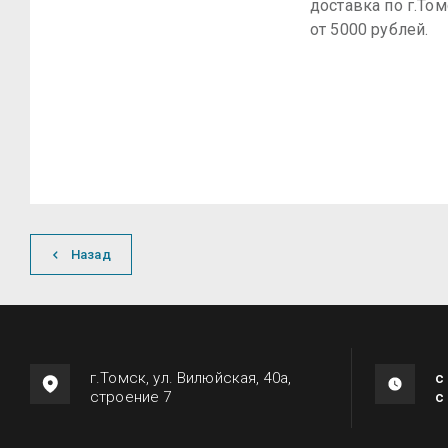
доставка по г.То
от 5000 рублей.
Назад
г.Томск, ул. Вилюйская, 40а,
с
строение 7
с