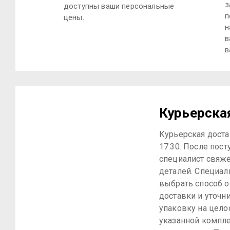
з
доступны ваши персональные
п
цены.
н
в
в
Курьерска
Курьерская достав
17.30. После пост
специалист свяже
деталей. Специал
выбрать способ о
доставки и уточн
упаковку на цело
указанной компле