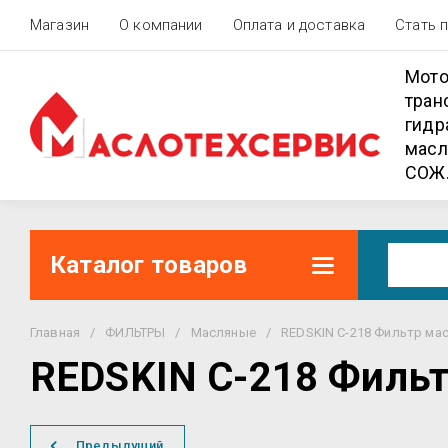
Магазин
О компании
Оплата и доставка
Стать 
Мото
тран
гидр
масл
СОЖ
Каталог товаров
Главная
/
ФИЛЬТРЫ
/
Масляные
/
REDSKIN C-218 Фильтр мас
REDSKIN C-218 Фильт
Предыдущий