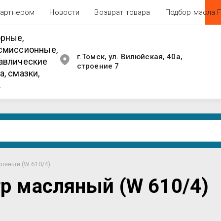
партнером
Новости
Возврат товара
Подбор масла 
рные,
смиссионные,
г.Томск, ул. Вилюйская, 40а,
авлические
строение 7
а, смазки,
.
ляный (W 610/4)
р масляный (W 610/4)