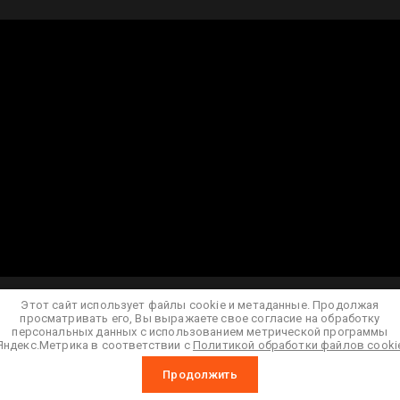
Этот сайт использует файлы cookie и метаданные. Продолжая
просматривать его, Вы выражаете свое согласие на обработку
персональных данных с использованием метрической программы
Яндекс.Метрика в соответствии с
Политикой обработки файлов cooki
Продолжить