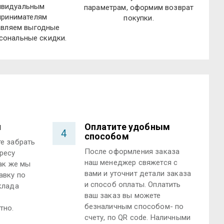
видуальным
параметрам, оформим возврат
принимателям
покупки.
авляем выгодные
сональные скидки.
и
Оплатите удобным
4
способом
е забрать
После оформления заказа
ресу
наш менеджер свяжется с
Так же мы
вами и уточнит детали заказа
авку по
и способ оплаты. Оплатить
клада
ваш заказ вы можете
безналичным способом- по
тно.
счету, по QR code. Наличными