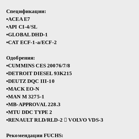
Спецификации:
•ACEA E7
•API CI-4/SL
•GLOBAL DHD-1
•CAT ECF-1-a/ECF-2
Одобрения:
•CUMMINS CES 20076/7/8
•DETROIT DIESEL 93K215
•DEUTZ DQC III-10
•MACK EO-N
•MAN M 3275-1
•MB-APPROVAL 228.3
•MTU DDC TYPE 2
•RENAULT RLD/RLD-2  VOLVO VDS-3
Рекомендации FUCHS: