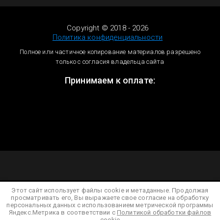
Copyright © 2018 - 2026
Политика конфиденциальности
Полное или частичное копирование материалов разрешено
только с согласия владельца сайта
Принимаем к оплате:
Этот сайт использует файлы cookie и метаданные. Продолжая
просматривать его, Вы выражаете свое согласие на обработку
персональных данных с использованием метрической программы
Яндекс.Метрика в соответствии с
Политикой обработки файлов
cookie