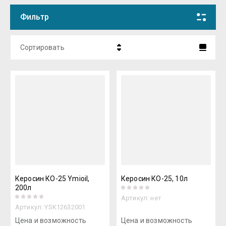
Фильтр
Сортировать
Название - Я-А
Название - А-Я
Керосин КО-25 Ymioil,
Керосин КО-25, 10л
200л
Артикул:
нет
Артикул:
YSK12632001
Цена и возможность
Цена и возможность